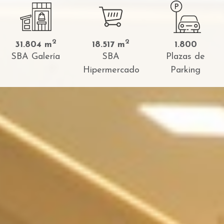
2
2
31.804 m
18.517 m
1.800
SBA Galería
SBA
Plazas de
Hipermercado
Parking