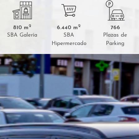
2
2
810 m
6.440 m
766
SBA Galería
SBA
Plazas de
Hipermercado
Parking