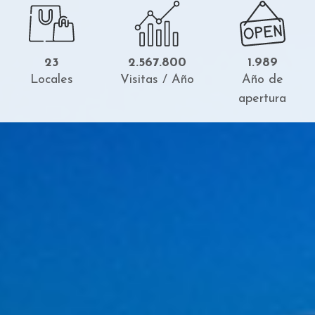
23
2.567.800
1.989
Locales
Visitas / Año
Año de
apertura