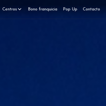
Centros
Bono franquicia
Pop Up
Contacto