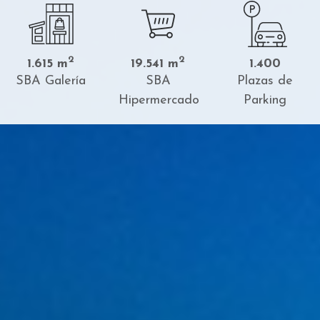
2
2
1.615 m
19.541 m
1.400
SBA Galería
SBA
Plazas de
Hipermercado
Parking