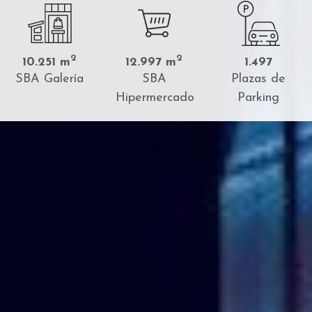
2
2
10.251 m
12.997 m
1.497
SBA Galería
SBA
Plazas de
Hipermercado
Parking