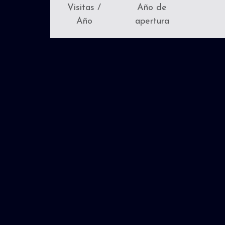
Visitas /
Año de
Año
apertura